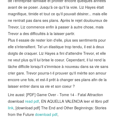
de l'entreprise familiale et profiter encore quelques années
avant de se poser. Jusqu'à ce qu'il la voie. Liz Hayes était
magnifique, timide et tout ce qu'il pouvait désirer... mais elle
ne rentrait pas dans ses plans. Après le rejet douloureux de
Trevor, Liz commence enfin à passer à autre chose, mais
Trevor a des difficultés à la laisser partir.
Plus il essaie de rester loin d'elle, plus ses sentiments pour
elle s'intensifient. Tel un élastique trop tendu, il est à deux
doigts de craquer. Liz Hayes a fini d'attendre Trevor, et elle
ne veut plus qu'il lui brise le coeur. Cependant, il lui rend la
tâche difficile lorsqu'il s'immisce à nouveau dans sa vie sans
crier gare. Trevor pourra-t-il prouver qu'il mérite son amour
encore une fois, et est-il prêt à changer ses plans afin de la
laisser entrer dans sa vie et son coeur ?
Lire aussi: [PDF] Game Over - Tome 14 - Fatal Attraction
download
read pdf
, EN AQUELLA VALENCIA leer el libro pdf
link
, [download pdf] The End and Other Beginnings: Stories
from the Future
download pdf
,