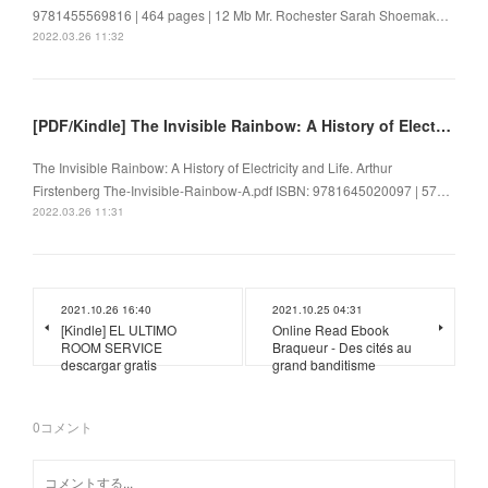
9781455569816 | 464 pages | 12 Mb Mr. Rochester Sarah Shoemak…
2022.03.26 11:32
[PDF/Kindle] The Invisible Rainbow: A History of Electricity and Life by Arthur Firstenberg
The Invisible Rainbow: A History of Electricity and Life. Arthur
Firstenberg The-Invisible-Rainbow-A.pdf ISBN: 9781645020097 | 57…
2022.03.26 11:31
2021.10.26 16:40
2021.10.25 04:31
[Kindle] EL ULTIMO
Online Read Ebook
ROOM SERVICE
Braqueur - Des cités au
descargar gratis
grand banditisme
0
コメント