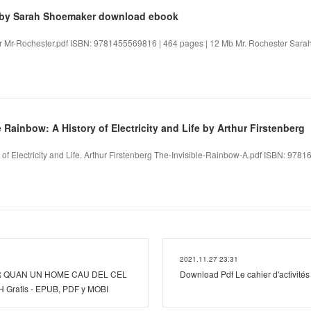
r by Sarah Shoemaker download ebook
 Mr-Rochester.pdf ISBN: 9781455569816 | 464 pages | 12 Mb Mr. Rochester Sarah
 Rainbow: A History of Electricity and Life by Arthur Firstenberg
 of Electricity and Life. Arthur Firstenberg The-Invisible-Rainbow-A.pdf ISBN: 97
2021.11.27 23:31
IR QUAN UN HOME CAU DEL CEL
Download Pdf Le cahier d'activités
Gratis - EPUB, PDF y MOBI