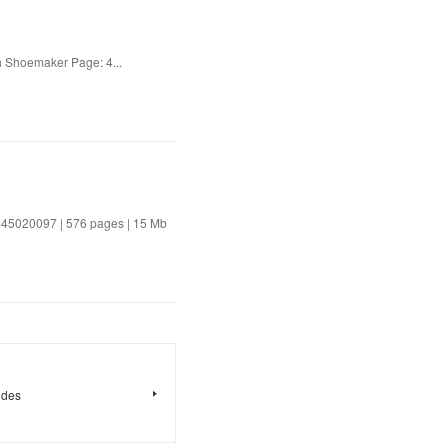
 Shoemaker Page: 4...
81645020097 | 576 pages | 15 Mb
 des