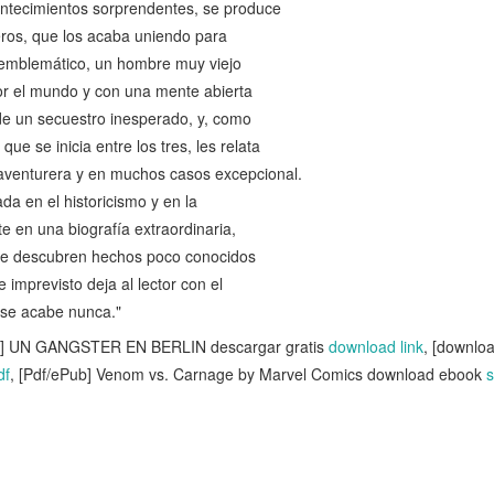
ontecimientos sorprendentes, se produce
jeros, que los acaba uniendo para
 emblemático, un hombre muy viejo
r el mundo y con una mente abierta
e de un secuestro inesperado, y, como
ue se inicia entre los tres, les relata
, aventurera y en muchos casos excepcional.
da en el historicismo y en la
te en una biografía extraordinaria,
ue se descubren hechos poco conocidos
 imprevisto deja al lector con el
 se acabe nunca."
e] UN GANGSTER EN BERLIN descargar gratis
download link
, [downlo
df
, [Pdf/ePub] Venom vs. Carnage by Marvel Comics download ebook
s