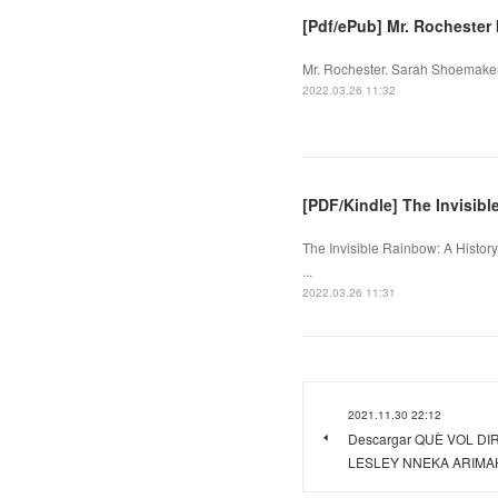
[Pdf/ePub] Mr. Rocheste
Mr. Rochester. Sarah Shoemaker
2022.03.26 11:32
[PDF/Kindle] The Invisible
The Invisible Rainbow: A History
...
2022.03.26 11:31
2021.11.30 22:12
Descargar QUÈ VOL D
LESLEY NNEKA ARIMAH 