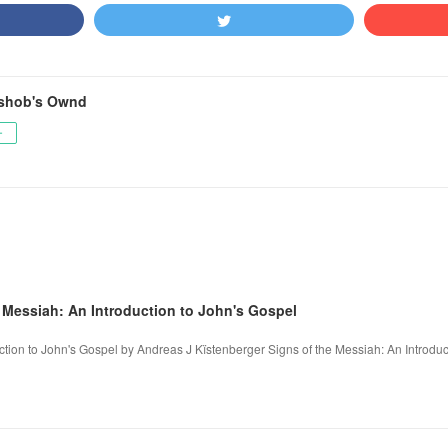
shob's Ownd
ー
e Messiah: An Introduction to John's Gospel
ction to John's Gospel by Andreas J Kïstenberger Signs of the Messiah: An Introduc