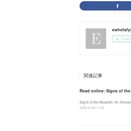
ewhefafy
フォロ
関連記事
Read online: Signs of th
Signs of the Messiah: An Introdu
2022.03.26 11:33