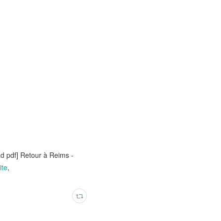
ad pdf] Retour à Reims -
ite
,